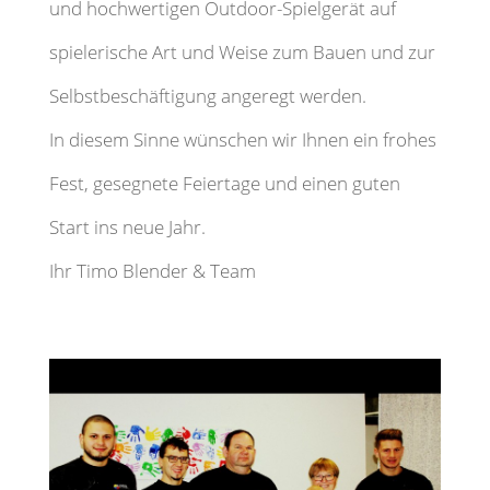
und hochwertigen Outdoor-Spielgerät auf
spielerische Art und Weise zum Bauen und zur
Selbstbeschäftigung angeregt werden.
In diesem Sinne wünschen wir Ihnen ein frohes
Fest, gesegnete Feiertage und einen guten
Start ins neue Jahr.
Ihr Timo Blender & Team