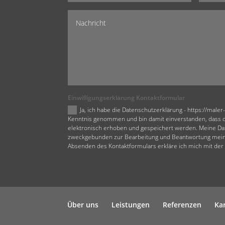
Einwilligungserklärung Kontaktformular
Ja, ich habe die Datenschutzerklärung - https://maler
Kenntnis genommen und bin damit einverstanden, dass 
elektronisch erhoben und gespeichert werden. Meine Da
zweckgebunden zur Bearbeitung und Beantwortung meine
Absenden des Kontaktformulars erkläre ich mich mit der
Über uns
Leistungen
Referenzen
Ka