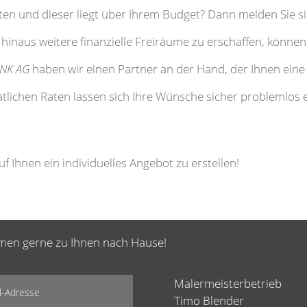
en und dieser liegt über Ihrem Budget? Dann melden Sie si
naus weitere finanzielle Freiräume zu erschaffen, können
NK AG
haben wir einen Partner an der Hand, der Ihnen ein
atlichen Raten lassen sich Ihre Wünsche sicher problemlos e
f Ihnen ein individuelles Angebot zu erstellen!
mmen gerne zu Ihnen nach Hause!
Malermeisterbetrieb
Timo Blender