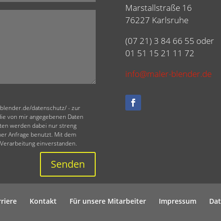
Marstallstraße 16
76227 Karlsruhe
(07 21) 3 84 66 55 oder
01 51 15 21 11 72
info@maler-blender.de
-blender.de/datenschutz/ - zur
die von mir angegebenen Daten
ten werden dabei nur streng
r Anfrage benutzt. Mit dem
 Verarbeitung einverstanden.
Senden
rriere
Kontakt
Für unsere Mitarbeiter
Impressum
Dat