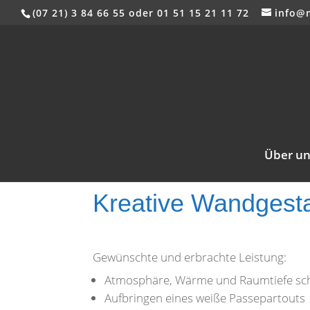
(07 21) 3 84 66 55 oder 01 51 15 21 11 72
info@
Über un
Kreative Wandgest
Gewünschte und erbrachte Leistung:
Atmosphäre, Wärme und Raumtiefe sc
Aufbringen eines weiße Passepartouts