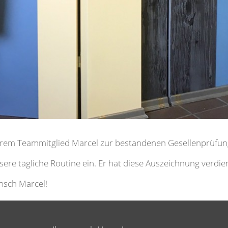
erem Teammitglied Marcel zur bestandenen Gesellenprüfung!
sere tägliche Routine ein. Er hat diese Auszeichnung verdi
nsch Marcel!