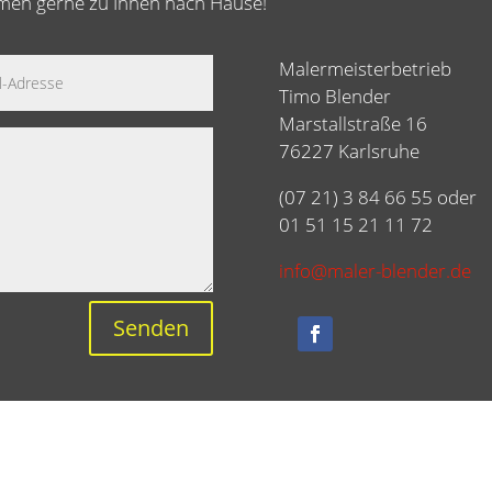
mmen gerne zu Ihnen nach Hause!
Malermeisterbetrieb
Timo Blender
Marstallstraße 16
76227 Karlsruhe
(07 21) 3 84 66 55 oder
01 51 15 21 11 72
info@maler-blender.de
Senden